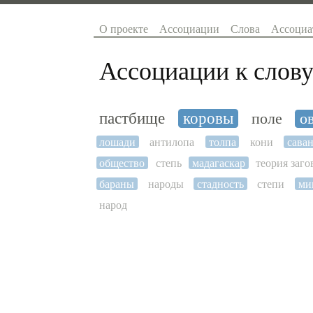
О проекте
Ассоциации
Слова
Ассоциа
Ассоциации к слову
пастбище
коровы
поле
о
лошади
антилопа
толпа
кони
сава
общество
степь
мадагаскар
теория заго
бараны
народы
стадность
степи
ми
народ