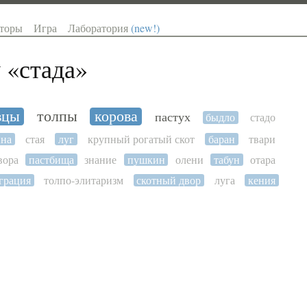
торы
Игра
Лаборатория
(new!)
 «
стада
»
вцы
толпы
корова
пастух
быдло
стадо
нна
стая
луг
крупный рогатый скот
баран
твари
вора
пастбища
знание
пушкин
олени
табун
отара
грация
толпо-элитаризм
скотный двор
луга
кения