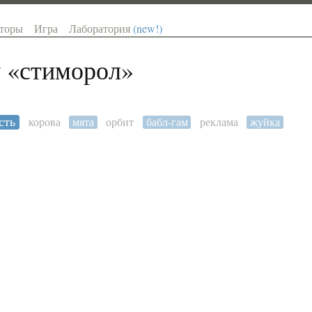
торы
Игра
Лаборатория
(new!)
 «
стиморол
»
сть
корова
мята
орбит
бабл-гам
реклама
жуйка