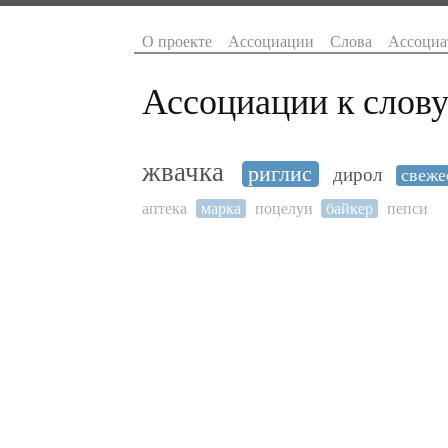
О проекте
Ассоциации
Слова
Ассоциа
Ассоциации к слову
жвачка
риглис
дирол
свеже
аптека
марка
поцелуи
байкер
пепси