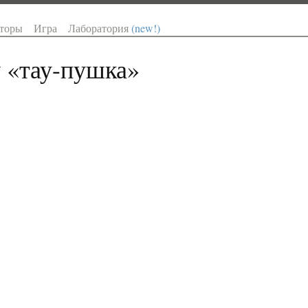
торы
Игра
Лаборатория
(new!)
 «
тау-пушка
»