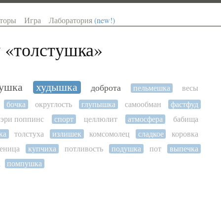
торы
Игра
Лаборатория
(new!)
 «
толстушка
»
тушка
худышка
доброта
пельмешка
весы
бочка
округлость
глупышка
самообман
фастфуд
эри поппинс
спорт
целлюлит
атмосфера
бабища
ка
толстуха
излишек
комсомолец
сладкое
коровка
сеница
купчиха
потливость
подушка
пот
выпечка
а
помпушка