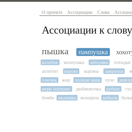
О проекте
Ассоциации
Слова
Ассоциа
Ассоциации к слову
пышка
пампушка
хохо
колобок
мохнушка
жёнушка
попадья
аппетит
корова
коровы
хавронья
м
пончик
жир
полная чаша
пузо
девуш
мери поппинс
дюймовочка
рубенс
гу
бомба
милашка
женщина
кобыла
булк