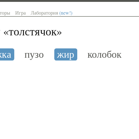
торы
Игра
Лаборатория
(new!)
 «
толстячок
»
жка
пузо
жир
колобок