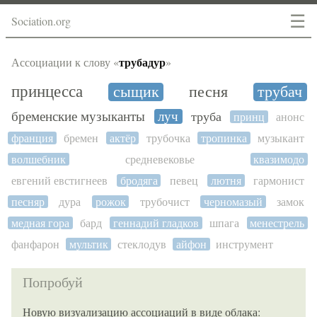
☰
Sociation.org
трубадур
Ассоциации к слову «
»
принцесса
сыщик
песня
трубач
бременские музыканты
луч
труба
принц
анонс
франция
бремен
актёр
трубочка
тропинка
музыкант
волшебник
средневековье
квазимодо
евгений евстигнеев
бродяга
певец
лютня
гармонист
песняр
дура
рожок
трубочист
черномазый
замок
медная гора
бард
геннадий гладков
шпага
менестрель
фанфарон
мультик
стеклодув
айфон
инструмент
Попробуй
Новую визуализацию ассоциаций в виде облака: