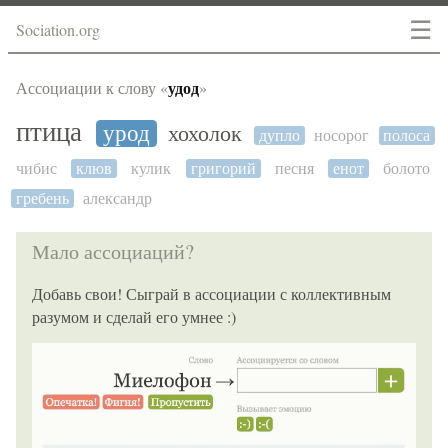
☰
Sociation.org
удод
Ассоциации к слову «
»
птица
урод
хохолок
дупло
носорог
полоса
чибис
клюв
кулик
григорий
песня
енот
болото
гребень
александр
Мало ассоциаций?
Добавь свои! Сыграй в ассоциации с коллективным
разумом и сделай его умнее :)