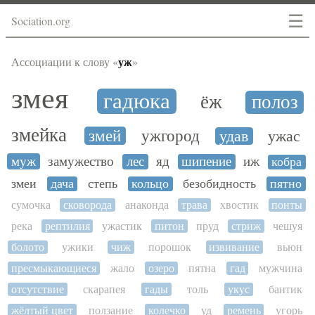
☰
Sociation.org
уж
Ассоциации к слову «
»
змея
гадюка
ёж
полоз
змейка
змей
ужгород
удав
ужас
муж
замужество
лес
яд
шипение
иж
кобра
змеи
дача
степь
кольцо
безобидность
пятно
сумочка
сковорода
анаконда
трава
хвостик
понты
река
рептилия
ужастик
питон
пруд
стриж
чешуя
болото
ужики
чиж
порошок
извивание
вьюн
пресмыкающиеся
жало
озеро
пятна
гад
мужчина
отсутствие
скарапея
гады
толь
укус
бантик
жёлтый цвет
ползание
колечко
уд
ремень
угорь