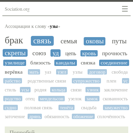
☰
Sociation.org
узы
Ассоциации к слову «
»
брак
связь
семья
оковы
путы
скрепы
союз
уд
цепь
кровь
прочность
узилище
близость
кандалы
связка
соединение
верёвка
мать
уаз
узел
узлы
договор
свобода
рабство
родственные связи
супружество
плен
ус
стиль
усы
родня
кольца
связи
узник
заключение
родство
отец
мендельсон
узелок
замок
скованность
судно
половая связь
тенёта
свадьба
замужество
заточение
дрянь
обязанность
обожение
сплочённость
Попробуй