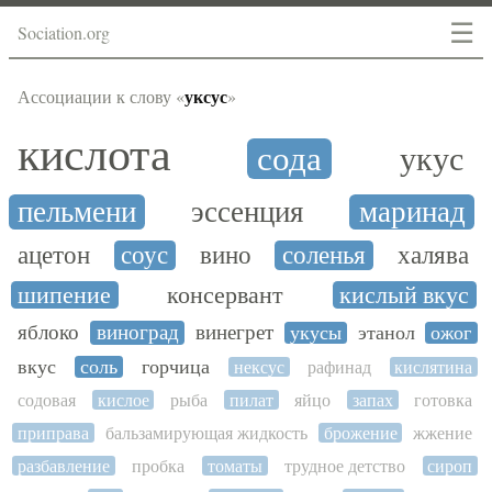
☰
Sociation.org
уксус
Ассоциации к слову «
»
кислота
сода
укус
пельмени
эссенция
маринад
ацетон
соус
вино
соленья
халява
шипение
консервант
кислый вкус
яблоко
виноград
винегрет
укусы
этанол
ожог
вкус
соль
горчица
нексус
рафинад
кислятина
содовая
кислое
рыба
пилат
яйцо
запах
готовка
приправа
бальзамирующая жидкость
брожение
жжение
разбавление
пробка
томаты
трудное детство
сироп