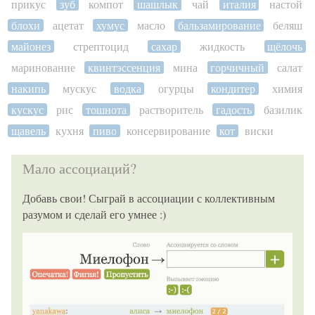
прикус
зуб
компот
шашлык
чай
италия
настой
блохи
ацетат
хумус
масло
бальзамирование
беляш
майонез
стрептоцид
сахар
жидкость
щёлочь
маринование
квинтэссенция
мина
горчичный
салат
накипь
мускус
водка
огурцы
кондитер
химия
кускус
рис
тошнота
растворитель
гадость
базилик
щавель
кухня
пиво
консервирование
кот
виски
Мало ассоциаций?
Добавь свои! Сыграй в ассоциации с коллективным
разумом и сделай его умнее :)