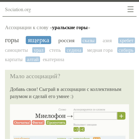
☰
Sociation.org
уральские горы
Ассоциации к слову «
»
горы
ящерка
россия
сказы
азия
хребет
самоцветы
урал
степь
седина
медная гора
сибирь
карпаты
алтай
екатерина
Мало ассоциаций?
Добавь свои! Сыграй в ассоциации с коллективным
разумом и сделай его умнее :)