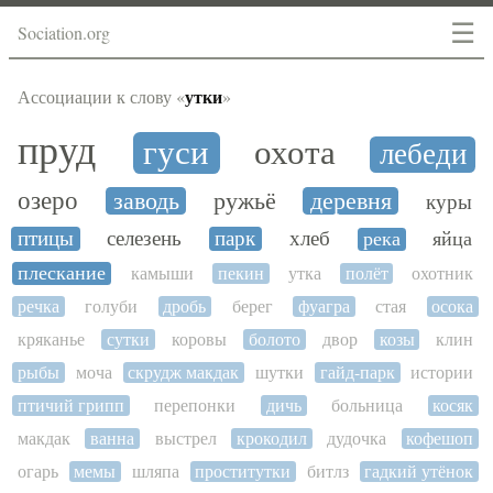
☰
Sociation.org
утки
Ассоциации к слову «
»
пруд
гуси
охота
лебеди
озеро
заводь
ружьё
деревня
куры
птицы
селезень
парк
хлеб
река
яйца
плескание
камыши
пекин
утка
полёт
охотник
речка
голуби
дробь
берег
фуагра
стая
осока
кряканье
сутки
коровы
болото
двор
козы
клин
рыбы
моча
скрудж макдак
шутки
гайд-парк
истории
птичий грипп
перепонки
дичь
больница
косяк
макдак
ванна
выстрел
крокодил
дудочка
кофешоп
огарь
мемы
шляпа
проститутки
битлз
гадкий утёнок