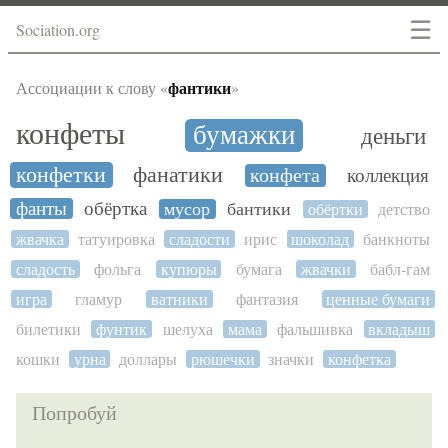
☰
Sociation.org
фантики
Ассоциации к слову «
»
конфеты
бумажки
деньги
конфетки
фанатики
конфета
коллекция
фанты
обёртка
мусор
бантики
обёртки
детство
жвачка
татуировка
сладости
ирис
шоколад
банкноты
сладость
фольга
купюры
бумага
жвачки
бабл-гам
игра
гламур
ватники
фантазия
ценные бумаги
билетики
фунтик
шелуха
мама
фальшивка
вкладыш
кошки
урна
доллары
рюшечки
значки
конфетка
Попробуй