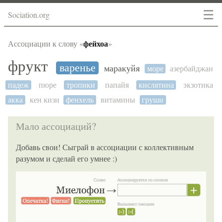
☰
Sociation.org
фейхоа
Ассоциации к слову «
»
фрукт
варенье
маракуйя
море
азербайджан
падеж
пюре
тропики
папайя
кислятина
экзотика
акка
кен кизи
фенхель
витамины
груши
Мало ассоциаций?
Добавь свои! Сыграй в ассоциации с коллективным
разумом и сделай его умнее :)