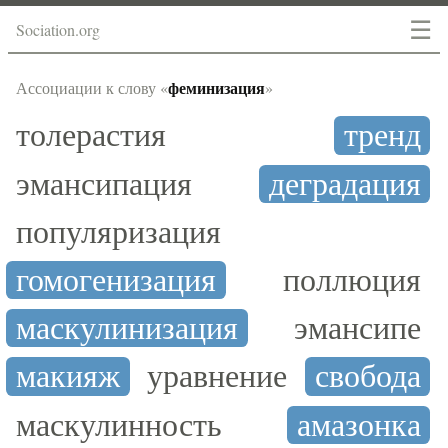
☰
Sociation.org
феминизация
Ассоциации к слову «
»
толерастия
тренд
эмансипация
деградация
популяризация
гомогенизация
поллюция
маскулинизация
эмансипе
макияж
уравнение
свобода
маскулинность
амазонка