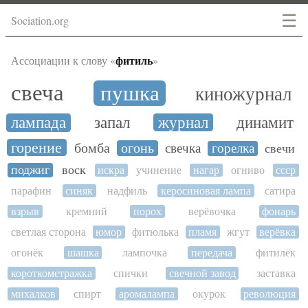
☰
Sociation.org
фитиль
Ассоциации к слову «
»
свеча
пушка
киножурнал
лампада
запал
журнал
динамит
горение
бомба
огонь
свечка
горелка
свечи
поджиг
воск
искра
учинение
нагар
огниво
ссср
парафин
синяк
надфиль
керосиновая лампа
сатира
взрыв
кремний
порох
верёвочка
фонарь
светлая сторона
юмор
фитюлька
пламя
жгут
верёвка
огонёк
шашка
лампочка
передача
фитилёк
короткометражка
спички
свечной завод
заставка
михалков
спирт
аромалампа
окурок
революция