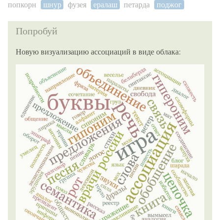
попкорн
шнур
фузея
ералаш
петарда
поджог
Попробуй
Новую визуализацию ассоциаций в виде облака: