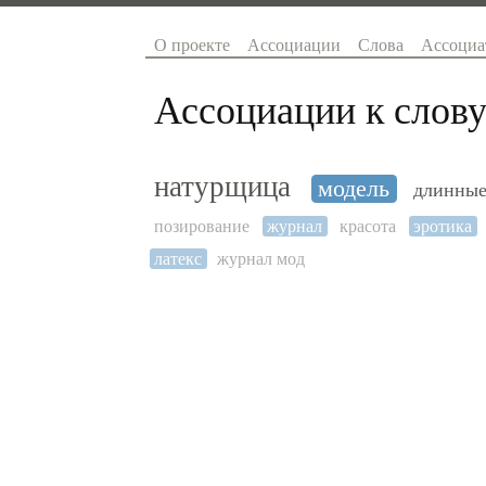
О проекте
Ассоциации
Слова
Ассоциа
Ассоциации к слову
натурщица
модель
длинные
позирование
журнал
красота
эротика
латекс
журнал мод