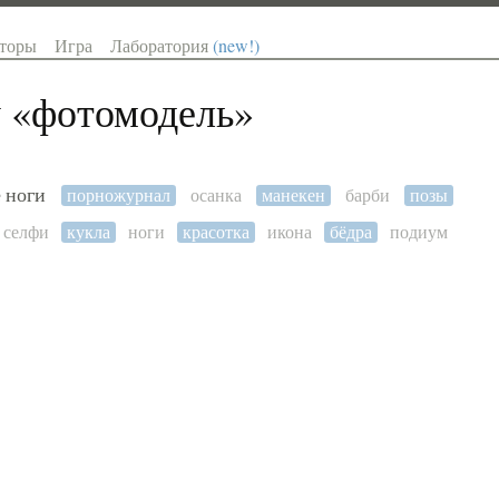
торы
Игра
Лаборатория
(new!)
 «
фотомодель
»
 ноги
порножурнал
осанка
манекен
барби
позы
селфи
кукла
ноги
красотка
икона
бёдра
подиум