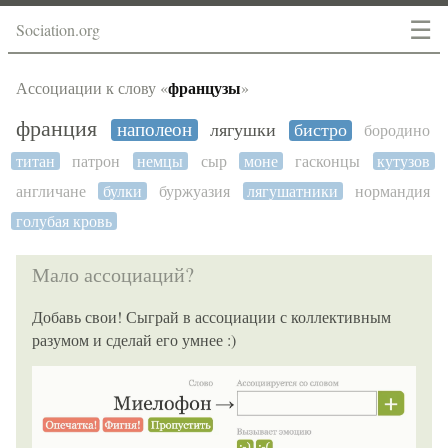
☰
Sociation.org
французы
Ассоциации к слову «
»
франция
наполеон
лягушки
бистро
бородино
титан
патрон
немцы
сыр
моне
гасконцы
кутузов
англичане
булки
буржуазия
лягушатники
нормандия
голубая кровь
Мало ассоциаций?
Добавь свои! Сыграй в ассоциации с коллективным
разумом и сделай его умнее :)