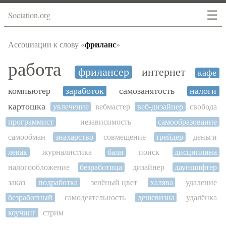
☰
Sociation.org
фриланс
Ассоциации к слову «
»
работа
фрилансер
интернет
кафе
компьютер
заработок
самозанятость
налоги
картошка
увлечение
вебмастер
веб-дизайнер
свобода
программист
независимость
самообразование
самообман
знахарство
совмещение
трейдер
деньги
левак
журналистика
бали
поиск
дисциплина
налогообложение
безработица
дизайнер
дауншифтер
заказ
подработка
зелёный цвет
халява
удаление
безработный
самодеятельность
дешевизна
удалёнка
коучинг
стрим