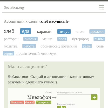
☰
Sociation.org
хлеб насущный
Ассоциации к слову «
»
хлеб
еда
каравай
иисус
стол
дрожжи
ресторан
библия
манна
бред
бутерброд
рыбы
молитва
работа
броненосец потёмкин
кафе
соль
зерно
прожиточный минимум
Мало ассоциаций?
Добавь свои! Сыграй в ассоциации с коллективным
разумом и сделай его умнее :)