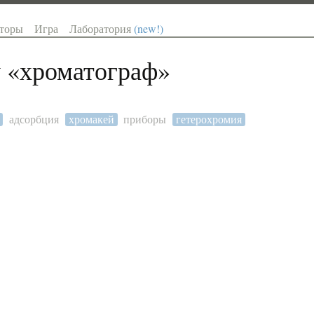
торы
Игра
Лаборатория
(new!)
 «
хроматограф
»
адсорбция
хромакей
приборы
гетерохромия