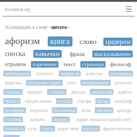
☰
Sociation.org
цитата
Ассоциации к слову «
»
афоризм
книга
слово
цицерон
сноска
кавычки
фраза
высказывание
отрывок
изречение
текст
страница
философ
жемчужина
плагиат
мудрость
классик
поговорка
вырезка
авторское право
пост
копирование
религия
строчка
башорг
стетхем
доклад
раневская
карета
бумага
предисловие
гоголь
строфа
автор
эпиграф
метафора
пересказ
пословица
волк
письмо
цикада
столбец
латынь
мудрец
падал прошлогодний снег
точность
суть
газета
марк твен
выступ
фразеологизм