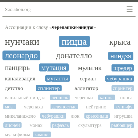
☰
Sociation.org
черепашки-ниндзя
Ассоциации к слову «
»
нунчаки
пицца
крыса
леонардо
донателло
ниндзя
панцирь
мутация
мультик
шредер
канализация
мутанты
сериал
чебурашка
детство
сплинтер
аллигатор
спринтер
ванильный ниндзя
леонель
черешки
катана
попса
мозг
черепаха
девяностые
нейтрино
кунг-фу
микеланджело
чебурашки
люк
крысёныш
игрушка
дисней
монах
рафаэль
скульптура
рыбоящер
мультфильм
комикс