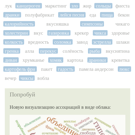
лук
канцероген
маркетинг
зло
жир
сольцы
фиеста
дранки
полуфабрикат
лейся песня
еда
пища
бекон
калорийность
вкусняшка
симпсоны
чикаго
холестерин
вкус
газировка
крекер
чикса
здоровье
колкость
вредность
соломка
завод
эстрелла
шлаки
гренка
алла
перекус
солёность
рыба
вкуснятина
диван
хрумканье
хомяк
картоха
драники
креветка
картофель фри
пакет
гадость
памела андерсон
люкс
вечер
чиксы
вобла
Попробуй
Новую визуализацию ассоциаций в виде облака: