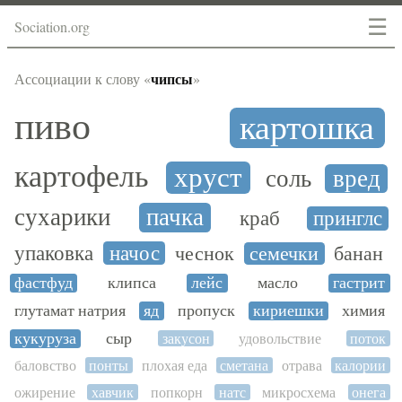
☰
Sociation.org
чипсы
Ассоциации к слову «
»
пиво
картошка
картофель
хруст
соль
вред
сухарики
пачка
краб
принглс
упаковка
начос
чеснок
семечки
банан
фастфуд
клипса
лейс
масло
гастрит
глутамат натрия
яд
пропуск
кириешки
химия
кукуруза
сыр
закусон
удовольствие
поток
баловство
понты
плохая еда
сметана
отрава
калории
ожирение
хавчик
попкорн
натс
микросхема
онега