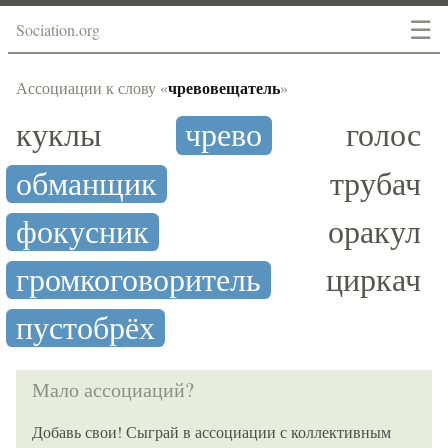
☰
Sociation.org
чревовещатель
Ассоциации к слову «
»
куклы
чрево
голос
обманщик
трубач
фокусник
оракул
громкоговоритель
циркач
пустобрёх
Мало ассоциаций?
Добавь свои! Сыграй в ассоциации с коллективным