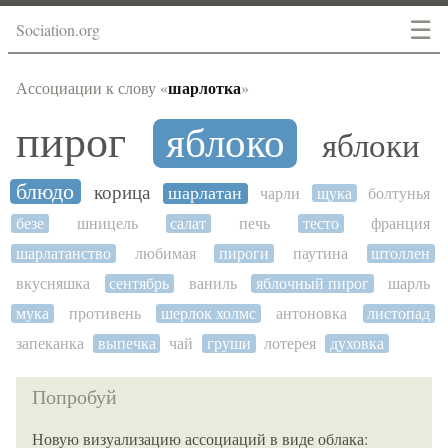
☰
Sociation.org
шарлотка
Ассоциации к слову «
»
пирог
яблоко
яблоки
блюдо
корица
шарлатан
чарли
щука
болтунья
безе
шницель
салат
печь
тесто
франция
шарлатанство
любимая
пироги
паутина
штоллен
вкусняшка
сентябрь
ваниль
яблочный пирог
шарль
мука
противень
шерлок холмс
антоновка
листопад
запеканка
выпечка
чай
груши
лотерея
духовка
Попробуй
Новую визуализацию ассоциаций в виде облака: