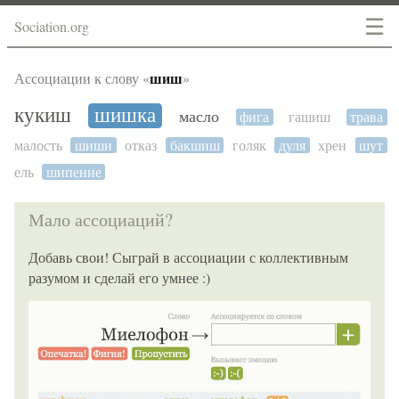
☰
Sociation.org
шиш
Ассоциации к слову «
»
кукиш
шишка
масло
фига
гашиш
трава
малость
шиши
отказ
бакшиш
голяк
дуля
хрен
шут
ель
шипение
Мало ассоциаций?
Добавь свои! Сыграй в ассоциации с коллективным
разумом и сделай его умнее :)