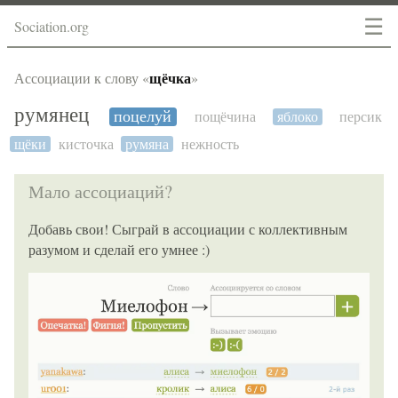
☰
Sociation.org
щёчка
Ассоциации к слову «
»
румянец
поцелуй
пощёчина
яблоко
персик
щёки
кисточка
румяна
нежность
Мало ассоциаций?
Добавь свои! Сыграй в ассоциации с коллективным
разумом и сделай его умнее :)