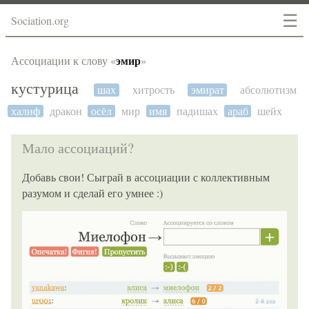
☰
Sociation.org
эмир
Ассоциации к слову «
»
кустурица
шах
хитрость
эмират
абсолютизм
халиф
дракон
осёл
мир
имя
падишах
араб
шейх
Мало ассоциаций?
Добавь свои! Сыграй в ассоциации с коллективным
разумом и сделай его умнее :)