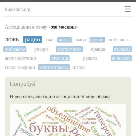
☰
Sociation.org
эхо москвы
Ассоциации к слову «
»
ложь
радио
сми
жиды
маца
путин
либерасты
либералы
упыри
экстремизм
правда
подъезд
антисоветчики
столица
режим
колокола
голос америки
жёлтая пресса
питер
Попробуй
Новую визуализацию ассоциаций в виде облака: