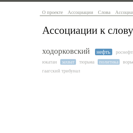
О проекте
Ассоциации
Слова
Ассоциа
Ассоциации к слову
ходорковский
нефть
роснефт
юкатан
захват
тюрьма
политика
ворь
гаагский трибунал