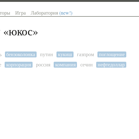
торы
Игра
Лаборатория
(new!)
 «
юкос
»
ь
бензоколонка
путин
кукиш
газпром
поглощение
е
корпорация
россия
компания
сечин
нефтедоллар