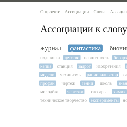
О проекте
Ассоциации
Слова
Ассоциа
Ассоциации к слову
журнал
фантастика
биони
подшивка
детство
неопытность
биоарх
кепка
станция
задрот
изобретения
модели
механизмы
рационализатор
с
профан
чертёж
гений
школа
зна
молодёжь
чертежи
слесарь
химик
техническое творчество
эксперименты
н