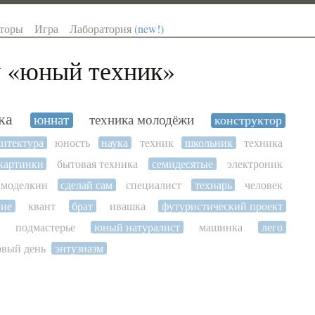
торы
Игра
Лаборатория
(new!)
 «
юный техник
»
ка
юннат
техника молодёжи
конструктор
итектура
юность
наука
техник
школьник
техника
картинки
бытовая техника
семидесятые
электроник
амоделкин
сделай сам
специалист
технарь
человек
ние
квант
брат
ивашка
футуристический проект
подмастерье
юный натуралист
машинка
лего
овый день
энтузиазм