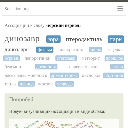
☰
Sociation.org
юрский период
Ассоциации к слову «
»
динозавр
юра
птеродактиль
парк
динозавры
фильм
папоротник
июль
ящерки
буриан
папоротники
стегозавр
метеорит
прошлое
белемнит
древность
палеонтология
фауна
наскальная живопись
археоптерикс
кислород
плутония
тепло
период
мезозой
медведь
Попробуй
Новую визуализацию ассоциаций в виде облака: