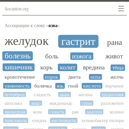
☰
Sociation.org
язва
Ассоциации к слову «
»
желудок
гастрит
рана
болезнь
боль
изжога
живот
кишечник
корь
колит
вредина
тёща
кровотечение
порок
диета
оспа
желчь
уязвимость
болячка
язь
гной
кислота
ворчание
бутерброд
сладость
дыра
ангина
трудоголик
шпилька
лицо
макдоналдс
страх
разложение
процедура
кола
сухость
рак
диагноз
колики
приставала
ехидна
кислотность
хеликобактер пилори
парша
лихорадка
волдырь
рацион
хамка
доктор