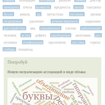
женщина
пчела
колкость
вредность
жена
гангрена
бухло
шмаль
яд
метастазы
питание
эрозия
нездоровье
удаление
вечная мерзлота
наркоман
расстройство
явь
изъязвление
узелок
заболевание
человек
яства
дефект
прободение
анатомия
рот
испанка
перфорация
пролежень
достача
герпес
сибирь
пищевод
Попробуй
Новую визуализацию ассоциаций в виде облака: