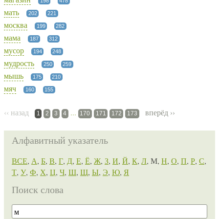
198
478
мать
202
221
москва
199
282
мама
187
312
мусор
194
248
мудрость
250
259
мышь
175
210
мяч
160
155
‹‹ назад
...
вперёд ››
1
2
3
4
170
171
172
173
Алфавитный указатель
ВСЕ
,
А
,
Б
,
В
,
Г
,
Д
,
Е
,
Ё
,
Ж
,
З
,
И
,
Й
,
К
,
Л
, М,
Н
,
О
,
П
,
Р
,
С
,
Т
,
У
,
Ф
,
Х
,
Ц
,
Ч
,
Ш
,
Щ
,
Ы
,
Э
,
Ю
,
Я
Поиск слова