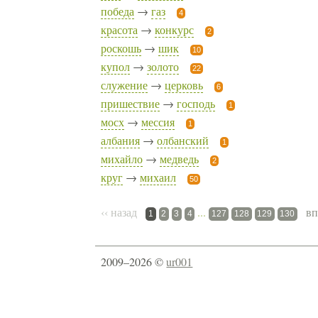
победа
→
газ
4
красота
→
конкурс
2
роскошь
→
шик
10
купол
→
золото
22
служение
→
церковь
6
пришествие
→
господь
1
мосх
→
мессия
1
албания
→
олбанский
1
михайло
→
медведь
2
круг
→
михаил
50
‹‹ назад
...
вп
1
2
3
4
127
128
129
130
2009–2026 ©
ur001