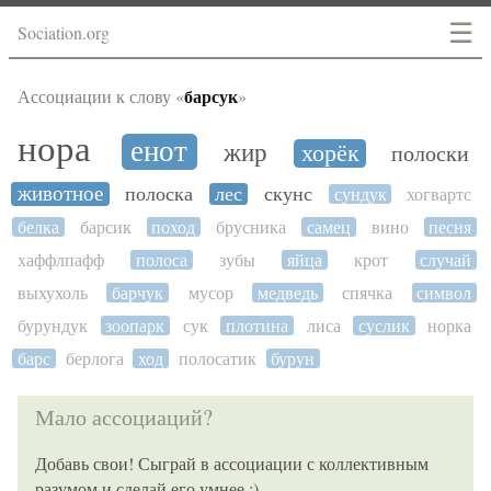
☰
Sociation.org
барсук
Ассоциации к слову «
»
нора
енот
жир
хорёк
полоски
животное
полоска
лес
скунс
сундук
хогвартс
белка
барсик
поход
брусника
самец
вино
песня
хаффлпафф
полоса
зубы
яйца
крот
случай
выхухоль
барчук
мусор
медведь
спячка
символ
бурундук
зоопарк
сук
плотина
лиса
суслик
норка
барс
берлога
ход
полосатик
бурун
Мало ассоциаций?
Добавь свои! Сыграй в ассоциации с коллективным
разумом и сделай его умнее :)