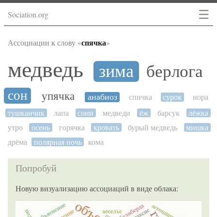
☰
Sociation.org
спячка
Ассоциации к слову «
»
медведь
зима
берлога
сон
упячка
анабиоз
спичка
сурок
нора
тушканчик
лапа
сони
медведи
ёж
барсук
лёжка
утро
осень
горячка
кровать
бурый медведь
мишка
дрёма
полярная ночь
кома
Попробуй
Новую визуализацию ассоциаций в виде облака: