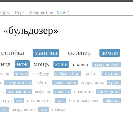
торы
Игра
Лаборатория
(new!)
 «
бульдозер
»
стройка
машина
скрепер
земля
ница
нож
мощь
ковш
свалка
разрушитель
танк
техно
грейдер
собачьи бои
рокот
техника
я
катерпиллер
работа
дизельпанк
гидравлика
хрущ
ль
огромность
асфальт
галерея
ножницы
громадина
груз
гул
технократия
трак
бетономешалка
африка
биль
разрушение
лом
травма