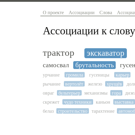
О проекте
Ассоциации
Слова
Ассоциа
Ассоциации к слову
трактор
экскаватор
самосвал
брутальность
гусе
урчание
громила
гусеницы
карьер
рычание
вертолёт
железо
хрущёв
дол
овраг
бультерьер
механизмы
гора
дизе
скрежет
чудо техники
каньон
выставка
белаз
строительство
тарахтение
автомо