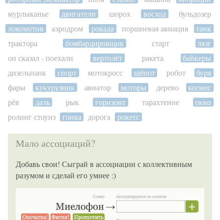
мурлыканье
двигатели
шорох
восход
бульдозер
локомотив
аэродром
рокада
поршневая авиация
танк
трактора
бомбардировщик
старт
лязг
он сказал - поехали
вертолёт
ракета
байкеры
дизельпанк
спорт
мотокросс
шёпот
робот
буря
фары
кукурузник
авиатор
моторы
дерево
космос
рёв
даль
рык
горизонт
тарахтение
окно
ролинг стоунз
гонка
дорога
рокетс
Мало ассоциаций?
Добавь свои! Сыграй в ассоциации с коллективным
разумом и сделай его умнее :)