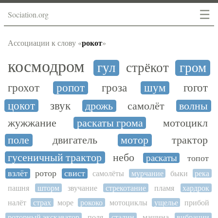
☰
Sociation.org
рокот
Ассоциации к слову «
»
космодром
гул
стрёкот
гром
грохот
ропот
гроза
шум
гогот
цокот
звук
дрожь
самолёт
волны
жужжание
раскаты грома
мотоцикл
поле
двигатель
мотор
трактор
гусеничный трактор
небо
раскаты
топот
взлёт
ротор
свист
самолёты
мурчание
быки
река
пашня
шторм
звучание
стрекотание
пламя
хардрок
налёт
страх
море
рококо
мотоциклы
ущелье
прибой
роторный экскаватор
поля
сталин
машина
вибрации