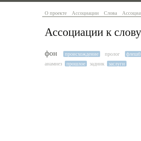
О проекте
Ассоциации
Слова
Ассоциа
Ассоциации к слову
фон
происхождение
пролог
флешб
анамнез
прошлое
задник
заслуги