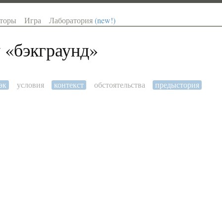
торы
Игра
Лаборатория
(new!)
 «
бэкграунд
»
эк
условия
контекст
обстоятельства
предыстория