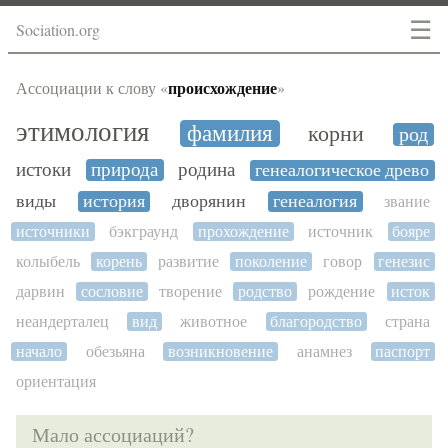
☰
Sociation.org
происхождение
Ассоциации к слову «
»
этимология
фамилия
корни
род
истоки
природа
родина
генеалогическое древо
виды
история
дворянин
генеалогия
звание
источники
бэкграунд
прохождение
источник
бояре
колыбель
корень
развитие
поколение
говор
генезис
дарвин
сословие
творение
родство
рождение
исток
неандерталец
вид
животное
благородство
страна
начало
обезьяна
возникновение
анамнез
паспорт
ориентация
Мало ассоциаций?