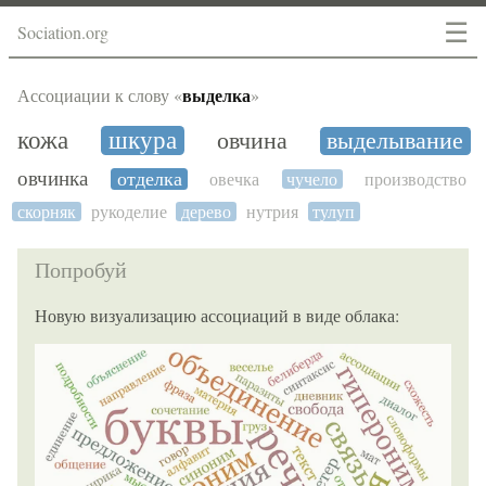
☰
Sociation.org
выделка
Ассоциации к слову «
»
кожа
шкура
овчина
выделывание
овчинка
отделка
овечка
чучело
производство
скорняк
рукоделие
дерево
нутрия
тулуп
Попробуй
Новую визуализацию ассоциаций в виде облака: