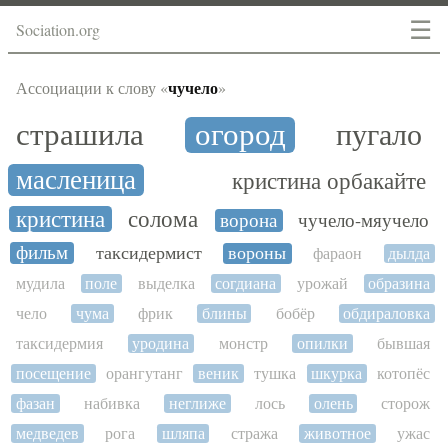
☰
Sociation.org
чучело
Ассоциации к слову «
»
страшила
огород
пугало
масленица
кристина орбакайте
кристина
солома
ворона
чучело-мяучело
фильм
таксидермист
вороны
фараон
дылда
мудила
поле
выделка
согдиана
урожай
образина
чело
чума
фрик
блины
бобёр
обдираловка
таксидермия
уродина
монстр
опилки
бывшая
посещение
орангутанг
веник
тушка
шкурка
котопёс
фазан
набивка
неглиже
лось
олень
сторож
медведев
рога
шляпа
стража
животное
ужас