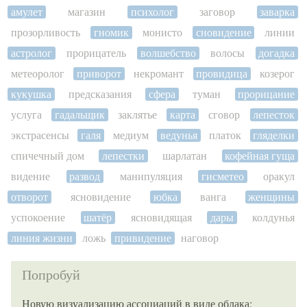
амулет
магазин
психолог
заговор
заварка
прозорливость
гномик
монисто
сновидение
линии
астролог
прорицатель
волшебство
волосы
догадка
метеоролог
приворот
некромант
провидица
козерог
кукушка
предсказания
сфера
туман
прорицание
услуга
гадальщик
заклятье
карта
сговор
лепесток
экстрасенсы
галя
медиум
ведунья
платок
гляделки
спичечный дом
лепестки
шарлатан
кофейная гуща
видение
развод
манипуляция
гисметео
оракул
отворот
ясновидение
юбка
ванга
женщины
успокоение
шатёр
ясновидящая
дары
колдунья
линия жизни
ложь
привидение
наговор
Попробуй
Новую визуализацию ассоциаций в виде облака: