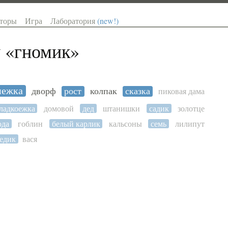
торы
Игра
Лаборатория
(new!)
 «
гномик
»
нежка
дворф
рост
колпак
сказка
пиковая дама
ладкоежка
домовой
дед
штанишки
садик
золотце
ода
гоблин
белый карлик
кальсоны
семь
лилипут
едик
вася