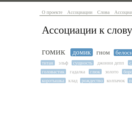
О проекте
Ассоциации
Слова
Ассоциа
Ассоциации к слову
гомик
домик
гном
белос
титан
эльф
сущность
джонни депп
с
головастик
гадалка
глюк
золото
бор
коротышка
клад
рождество
колпачок
п