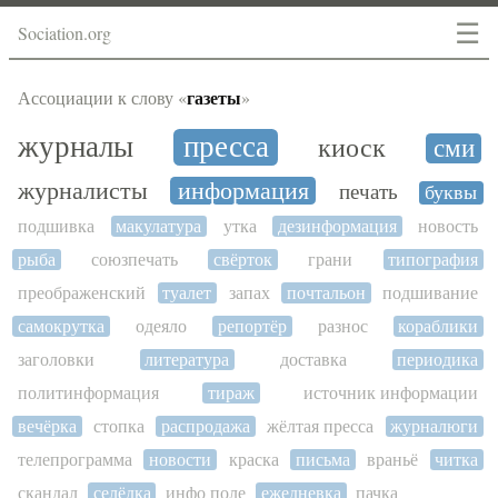
☰
Sociation.org
газеты
Ассоциации к слову «
»
журналы
пресса
киоск
сми
журналисты
информация
печать
буквы
подшивка
макулатура
утка
дезинформация
новость
рыба
союзпечать
свёрток
грани
типография
преображенский
туалет
запах
почтальон
подшивание
самокрутка
одеяло
репортёр
разнос
кораблики
заголовки
литература
доставка
периодика
политинформация
тираж
источник информации
вечёрка
стопка
распродажа
жёлтая пресса
журналюги
телепрограмма
новости
краска
письма
враньё
читка
скандал
селёдка
инфо поле
ежедневка
пачка