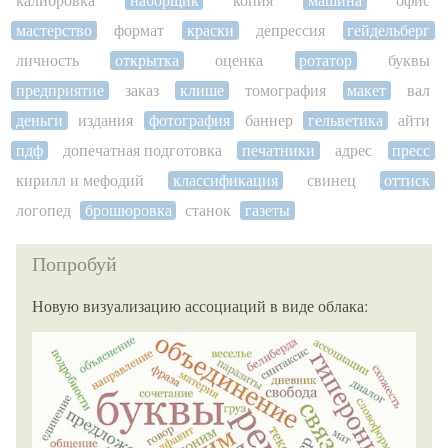
мастерство
формат
краски
депрессия
гейдельберг
личность
открытка
оценка
ротатор
буквы
предприятие
заказ
клише
томография
макет
вал
деньги
издания
фотография
баннер
гельветика
айти
пдф
допечатная подготовка
печатники
адрес
пресс
кирилл и мефодий
классификация
свинец
оттиск
логопед
брошюровка
станок
газеты
Попробуй
Новую визуализацию ассоциаций в виде облака: