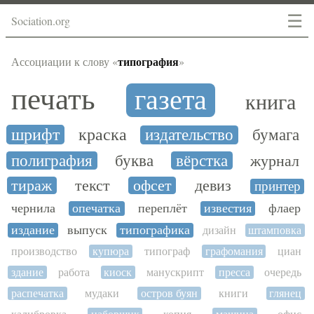
☰
Sociation.org
типография
Ассоциации к слову «
»
печать
газета
книга
шрифт
краска
издательство
бумага
полиграфия
буква
вёрстка
журнал
тираж
текст
офсет
девиз
принтер
чернила
опечатка
переплёт
известия
флаер
издание
выпуск
типографика
дизайн
штамповка
производство
купюра
типограф
графомания
циан
здание
работа
киоск
манускрипт
пресса
очередь
распечатка
мудаки
остров буян
книги
глянец
калибровка
наборщик
копия
машина
офис