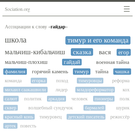
☰
Sociation.org
гайдар
Ассоциации к слову «
»
школа
тимур и его команда
мальчиш-кибальчиш
сказка
вася
егор
мальчиш-плохиш
гайдай
военная тайна
фамилия
горячий камень
тимур
тайна
чашка
команда
егорка
поход
тимуровцы
реформа
михаил саакашвили
лидер
младореформатор
кох
салют
политик
аркадия
человек
пионеры
полк
сквер
волшебный сундучок
бармалей
шурик
красный конь
тимуровец
детский писатель
режиссёр
артек
повесть