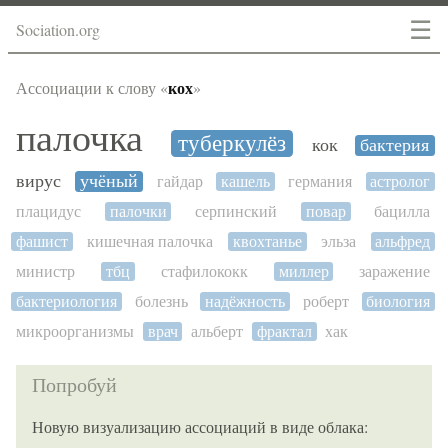
☰
Sociation.org
кох
Ассоциации к слову «
»
палочка
туберкулёз
кок
бактерия
вирус
учёный
гайдар
кашель
германия
астролог
плацидус
палочки
серпинский
повар
бацилла
фашист
кишечная палочка
квохтанье
эльза
альфред
министр
тбц
стафилококк
миллер
заражение
бактериология
болезнь
надёжность
роберт
биология
микроорганизмы
врач
альберт
фрактал
хак
Попробуй
Новую визуализацию ассоциаций в виде облака: